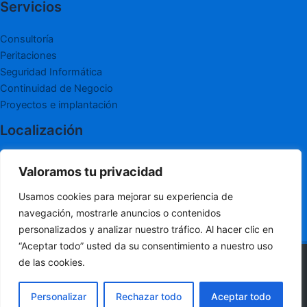
Servicios
Consultoría
Peritaciones
Seguridad Informática
Continuidad de Negocio
Proyectos e implantación
Localización
Hoyo de Manzanares, Madrid
Valoramos tu privacidad
+34 914292320
info@soler-gdi.es
Usamos cookies para mejorar su experiencia de
navegación, mostrarle anuncios o contenidos
personalizados y analizar nuestro tráfico. Al hacer clic en
“Aceptar todo” usted da su consentimiento a nuestro uso
de las cookies.
© Soler GDI 2008 |
Política de privacidad
ES
Personalizar
Rechazar todo
Aceptar todo