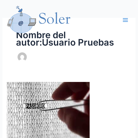
Ir
al
contenido
Nombre del
autor:Usuario Pruebas
ROBO
DE
IDENTIDAD
VIRTUAL.