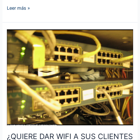
Leer más »
¿QUIERE
DAR
WIFI
A
SUS
CLIENTES
/
VISITANTES
?
¿QUIERE DAR WIFI A SUS CLIENTES